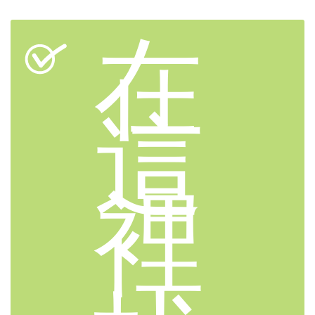
在
這
裡